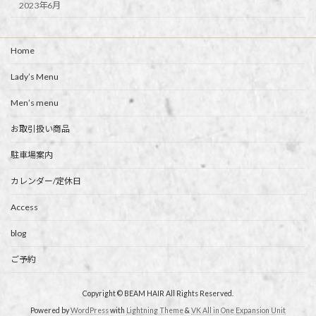
2023年6月
Home
Lady’s Menu
Men’s menu
お取引扱い商品
駐車場案内
カレンダー/定休日
Access
blog
ご予約
Copyright © BEAM HAIR All Rights Reserved.
Powered by
WordPress
with
Lightning Theme
&
VK All in One Expansion Unit